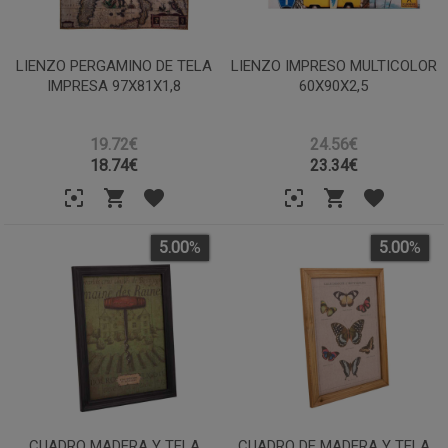
LIENZO PERGAMINO DE TELA
LIENZO IMPRESO MULTICOLOR
IMPRESA 97X81X1,8
60X90X2,5
19.72€
24.56€
18.74
€
23.34
€
5.00
%
5.00
%
CUADRO MADERA Y TELA
CUADRO DE MADERA Y TELA