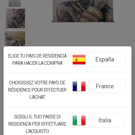
ELIGE TU PAIS DE RESIDENCIA
España
PARA HACER LA COMPRA
CHOISISSEZ VOTRE PAYS DE
France
RÉSIDENCE POUR EFFECTUER
LIENZO PERGAMINO DE TELA
L’ACHAT
IMPRESA 125X160X2,5
48.28€
SCEGLI IL TUO PAESE DI
Italia
RESIDENZA PER EFFETTUARE
45.87
€
L’ACQUISTO