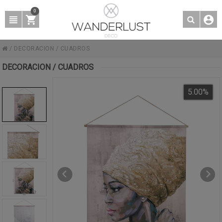
0
/
DECORACION
/
CUADROS
DECORACION / CUADROS
5.00
%