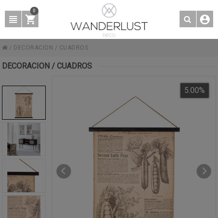
0
/
DECORACION
/
CUADROS
DECORACION / CUADROS
5.00
%