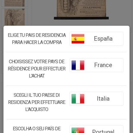
ELIGE TU PAIS DE RESIDENCIA
España
PARA HACER LA COMPRA
CHOISISSEZ VOTRE PAYS DE
France
RÉSIDENCE POUR EFFECTUER
L’ACHAT
LIENZO PERGAMINO DE TELA
SCEGLI IL TUO PAESE DI
Italia
IMPRESA 55X75X2,5
RESIDENZA PER EFFETTUARE
L’ACQUISTO
15.00€
14.25
€
ESCOLHA O SEU PAÍS DE
Portugal