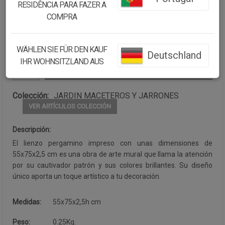
RESIDÊNCIA PARA FAZER A
Cantidad:
COMPRA
Disponibilidad:
Disponible
WÄHLEN SIE FÜR DEN KAUF
Deutschland
IHR WOHNSITZLAND AUS
CONTINUAR COMPRANDO
Colección:
JARDIN MACETEROS Y JARRONES
VER ARTÍCULOS COLECCIÓN
Descripción:
El lienzo pergamino impreso con unas dimensiones de
55x75x2,5 cm es una obra de arte mural que llama la atención
por su cautivador patrón y sus colores brillantes. Su diseño
único aporta un toque artístico a tu decoración.
Medidas:
55x75x2,5h cm
Peso:
0.25Kg.