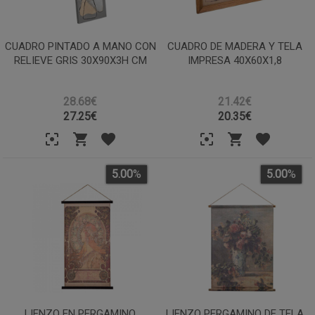
CUADRO PINTADO A MANO CON
CUADRO DE MADERA Y TELA
RELIEVE GRIS 30X90X3H CM
IMPRESA 40X60X1,8
28.68€
21.42€
27.25
€
20.35
€
5.00
%
5.00
%
LIENZO EN PERGAMINO
LIENZO PERGAMINO DE TELA