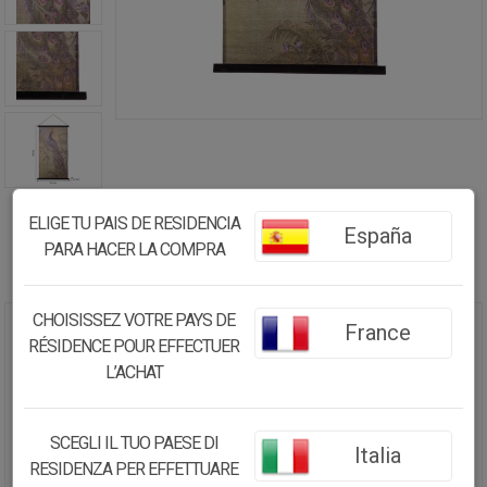
ELIGE TU PAIS DE RESIDENCIA
España
PARA HACER LA COMPRA
CHOISISSEZ VOTRE PAYS DE
France
LIENZO PERGAMINO DE TELA
RÉSIDENCE POUR EFFECTUER
IMPRESA 55X95X2 CM
L’ACHAT
16.21€
SCEGLI IL TUO PAESE DI
15.40
€
Italia
RESIDENZA PER EFFETTUARE