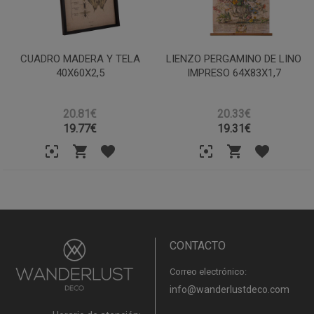
CUADRO MADERA Y TELA
LIENZO PERGAMINO DE LINO
40X60X2,5
IMPRESO 64X83X1,7
20.81€
20.33€
19.77
€
19.31
€
CONTACTO
Correo electrónico:
info@wanderlustdeco.com