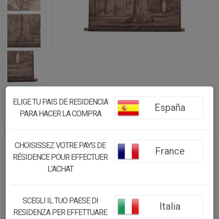
ELIGE TU PAIS DE RESIDENCIA
España
PARA HACER LA COMPRA
CHOISISSEZ VOTRE PAYS DE
France
LIENZO PERGAMINO DE TELA
RÉSIDENCE POUR EFFECTUER
IMPRESA 76X97X3 CM
L’ACHAT
19.72€
SCEGLI IL TUO PAESE DI
18.74
€
Italia
RESIDENZA PER EFFETTUARE