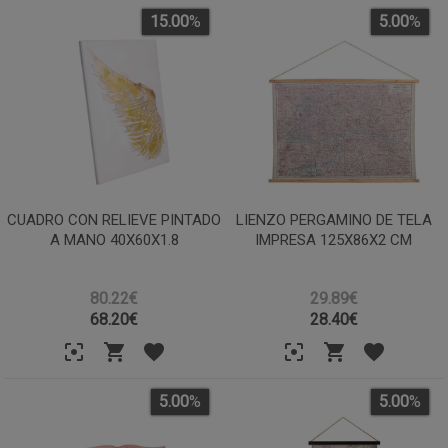
15.00
%
5.00
%
CUADRO CON RELIEVE PINTADO
LIENZO PERGAMINO DE TELA
A MANO 40X60X1.8
IMPRESA 125X86X2 CM
80.22€
29.89€
68.20
€
28.40
€
5.00
%
5.00
%