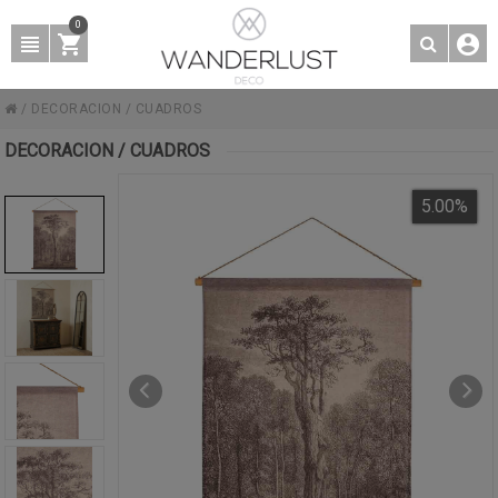
0
/
DECORACION
/
CUADROS
DECORACION / CUADROS
5.00
%