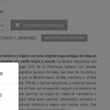
le
CONTINUAR COMPRANDO
>>
ETEROS Y JARRONES
VER ARTÍCULOS COLECCIÓN
histórico y viajero con este original mapa antiguo de Italia en
olgante con varilla negra y cuerda.
La lámina reproduce con
tórico del siglo XVII de la Península Italiana con detalle
a
 contorno geográfico preciso de Italia, las islas de Cerdeña y
poca navegando por el Mediterráneo, el Mar Adriático y el Mar
va con el título ITALIA y figuras alegóricas, y toda la riqueza
órica. El soporte en tela con envejecido natural y el sistema de
e
y cuerda de yute aportan un toque de mapa de navegante o
r y autenticidad. Ideal para salones, despachos, estudios o
 un toque cultural, histórico y viajero con mucho estilo. Una