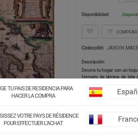
Disponibilidad:
Disponib
COMPRAR 
Colección:
JARDIN MAC
Descripción:
Decora tu hogar con un toque 
formato de lámina de tela c
gran fidelidad un mapa his
IGE TU PAIS DE RESIDENCIA PARA
Españ
cartográfico excepcional: el
HACER LA COMPRA
Sicilia, los barcos de la é
Tirreno, una cartela decorati
visual de la cartografía hist
SISSEZ VOTRE PAYS DE RÉSIDENCE
Franc
colgado con varilla negra 
POUR EFFECTUER L’ACHAT
explorador de gran carácte
cualquier espacio que quiera