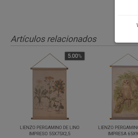
Artículos relacionados
5.00
%
LIENZO PERGAMINO DE LINO
LIENZO PERGAMIN
IMPRESO 55X75X2,5
IMPRESA 65X9