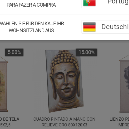
Portug
PARA FAZER A COMPRA
WÄHLEN SIE FÜR DEN KAUF IHR
Deutsch
WOHNSITZLAND AUS
5.00
%
15.00
%
O DE TELA
CUADRO PINTADO A MANO CON
LIENZO P
5X2,5
RELIEVE ORO 80X120X3
IMPRE