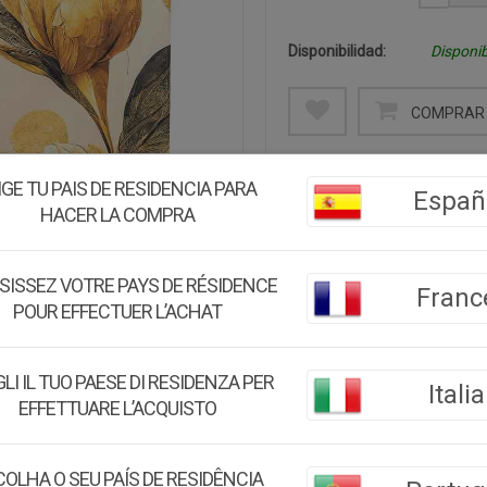
Disponibilidad:
Disponib
COMPRAR 
Descripción:
IGE TU PAIS DE RESIDENCIA PARA
Españ
Lienzo pergamino de lino i
HACER LA COMPRA
decoración su textura natu
Perfecto para embellecer cua
SISSEZ VOTRE PAYS DE RÉSIDENCE
Franc
Medidas:
145x145x1,7
POUR EFFECTUER L’ACHAT
Peso:
0.40Kg.
LI IL TUO PAESE DI RESIDENZA PER
Italia
Montaje:
Viene montado
EFFETTUARE L’ACQUISTO
Color:
Multicolor
OLHA O SEU PAÍS DE RESIDÊNCIA
Material:
Abeto, Terciope