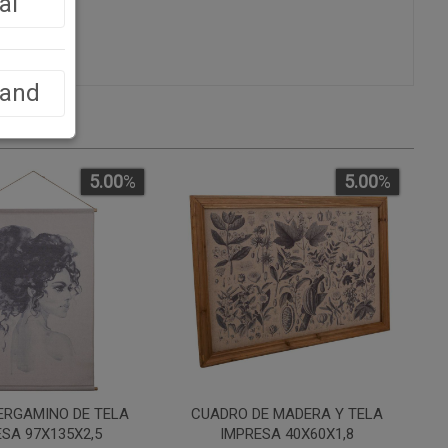
al
land
5.00
%
5.00
%
ERGAMINO DE TELA
CUADRO DE MADERA Y TELA
SA 97X135X2,5
IMPRESA 40X60X1,8