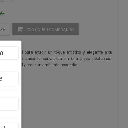
le
CONTINUAR COMPRANDO
>>
a
mpreso ideal para añadir un toque artístico y elegante a tu
ral y diseño único lo convierten en una pieza destacada.
lquier pared y crear un ambiente acogedor.
e
lo