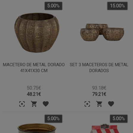
5.00
%
15.00
%
MACETERO DE METAL DORADO
SET 3 MACETEROS DE METAL
41X41X30 CM
DORADOS
50.75€
93.18€
48.21
€
79.21
€
5.00
%
5.00
%