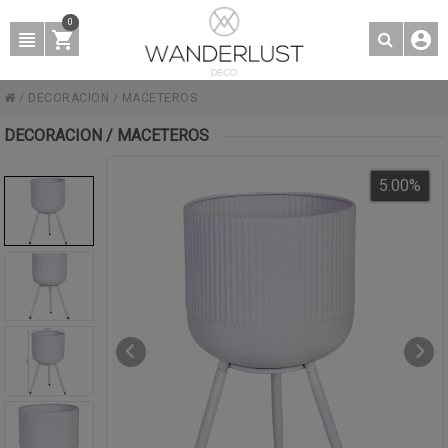
0
/
DECORACION
/
MACETEROS
DECORACION / MACETEROS
5.00
%