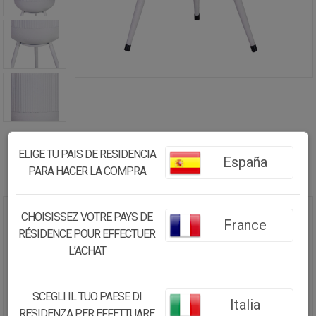
ELIGE TU PAIS DE RESIDENCIA
España
PARA HACER LA COMPRA
CHOISISSEZ VOTRE PAYS DE
France
MACETERO CON SOPORTE DE
RÉSIDENCE POUR EFFECTUER
METAL BLANCO 26X26X48 CM
L’ACHAT
34.00€
32.31
€
SCEGLI IL TUO PAESE DI
Italia
RESIDENZA PER EFFETTUARE