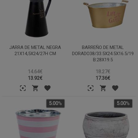
JARRA DE METAL NEGRA
BARREÑO DE METAL
21X14,5X24/27H CM
DORADO38/33.5X24.5X16.5/19
B:28X19.5
14.64€
18.27€
13.92
€
17.36
€
5.00
%
5.00
%