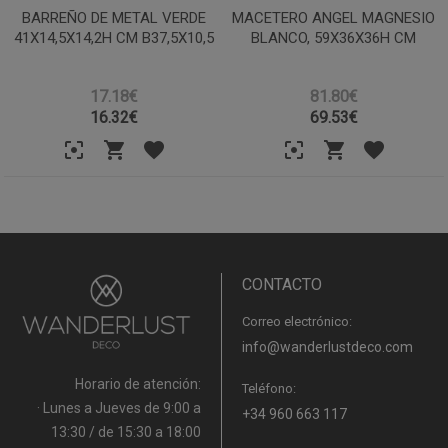
BARREÑO DE METAL VERDE
MACETERO ANGEL MAGNESIO
41X14,5X14,2H CM B37,5X10,5
BLANCO, 59X36X36H CM
17.18€
81.80€
16.32
€
69.53
€
CONTACTO
Correo electrónico:
info@wanderlustdeco.com
Horario de atención:
Teléfono:
· Lunes a Jueves de 9:00 a
+34 960 663 117
13:30 / de 15:30 a 18:00