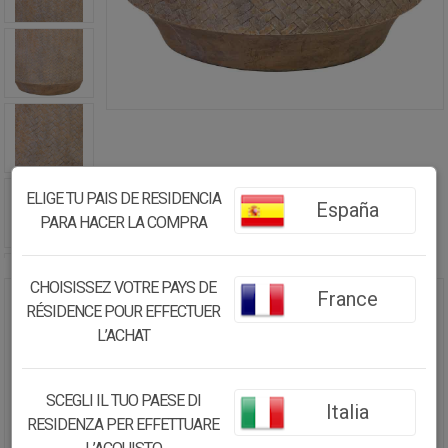
ELIGE TU PAIS DE RESIDENCIA
España
PARA HACER LA COMPRA
CHOISISSEZ VOTRE PAYS DE
France
RÉSIDENCE POUR EFFECTUER
MACETERO DE FIBRA DE VIDRIO
L’ACHAT
MARRÓN 46X46X42CM
83.95€
SCEGLI IL TUO PAESE DI
Italia
71.35
€
RESIDENZA PER EFFETTUARE