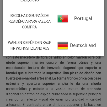
L’ACQUISTO
Cantidad:
ESCOLHA O SEU PAÍS DE
Portugal
Disponibilidad:
Disponible
RESIDÊNCIA PARA FAZER A
COMPRA
CONTINUAR COMPRANDO
WÄHLEN SIE FÜR DEN KAUF
Deutschland
Descripción:
IHR WOHNSITZLAND AUS
Dale un toque de artesanía natural auténtica a tu hogar o jardín
con este macetero de fibra de vidrio en color marrón ocre con
ribete superior marrón oscuro, de forma cónica y una
espectacular textura de trenzado diagonal tipo esparto o
bambú que cubre toda la superficie. Una pieza de diseño con
fuerte personalidad artesanal. La forma troncocónica con base
estrecha y apertura superior amplia le da una silueta
característica y estable a la vez.
La textura de trenzado
diagonal en patrón de espiga cubre toda la superficie principal
creando un efecto visual de gran profundidad y calidad
artesanal. El contraste entre el ribete superior y la base en