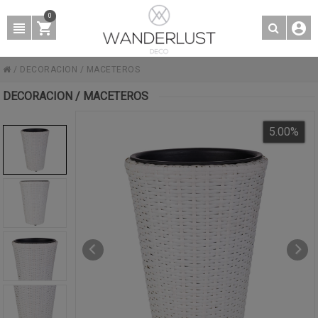
0
/
DECORACION
/
MACETEROS
DECORACION / MACETEROS
5.00
%