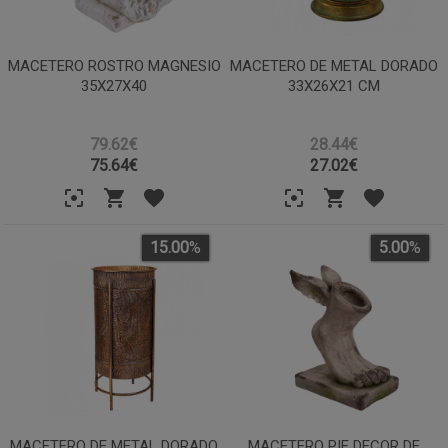
MACETERO ROSTRO MAGNESIO
MACETERO DE METAL DORADO
35X27X40
33X26X21 CM
79.62€
28.44€
75.64
€
27.02
€
15.00
%
5.00
%
MACETERO DE METAL DORADO
MACETERO PIE DECOR DE