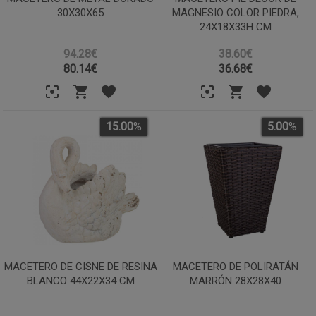
30X30X65
MAGNESIO COLOR PIEDRA,
24X18X33H CM
94.28€
38.60€
80.14
€
36.68
€
15.00
%
5.00
%
MACETERO DE CISNE DE RESINA
MACETERO DE POLIRATÁN
BLANCO 44X22X34 CM
MARRÓN 28X28X40