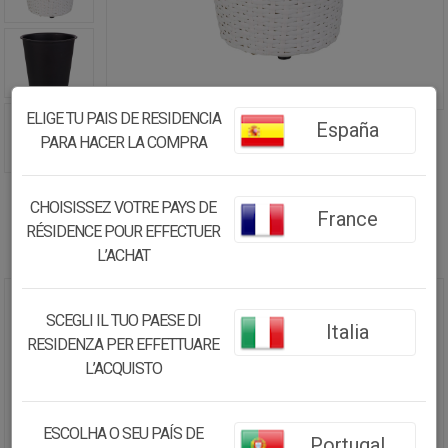
ELIGE TU PAIS DE RESIDENCIA
España
PARA HACER LA COMPRA
CHOISISSEZ VOTRE PAYS DE
France
RÉSIDENCE POUR EFFECTUER
L’ACHAT
MACETERO DE POLIRATÁN
SCEGLI IL TUO PAESE DI
Italia
BLANCO D28X40
RESIDENZA PER EFFETTUARE
L’ACQUISTO
34.24€
32.54
€
ESCOLHA O SEU PAÍS DE
Portugal