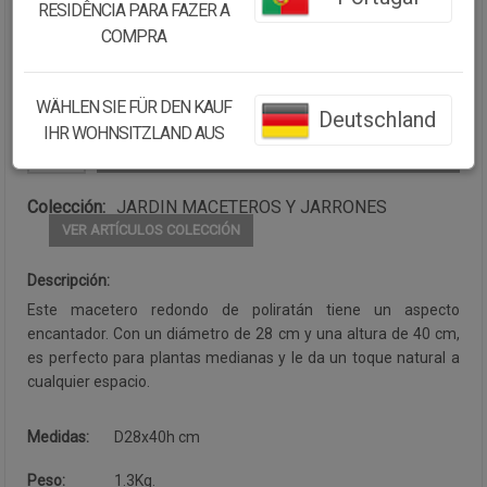
RESIDÊNCIA PARA FAZER A
Cantidad:
COMPRA
Disponibilidad:
Disponible
WÄHLEN SIE FÜR DEN KAUF
Deutschland
IHR WOHNSITZLAND AUS
CONTINUAR COMPRANDO
Colección:
JARDIN MACETEROS Y JARRONES
VER ARTÍCULOS COLECCIÓN
Descripción:
Este macetero redondo de poliratán tiene un aspecto
encantador. Con un diámetro de 28 cm y una altura de 40 cm,
es perfecto para plantas medianas y le da un toque natural a
cualquier espacio.
Medidas:
D28x40h cm
Peso:
1.3Kg.