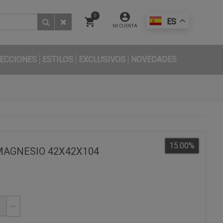
0
ES
MI CUENTA
ECCIONES
ESTILOS
EXCLUSIVOS
NOVEDADES
15.00
%
MAGNESIO 42X42X104