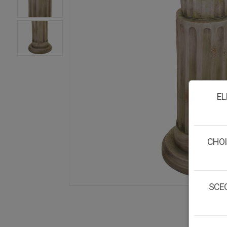
EL
CHOI
SCEG