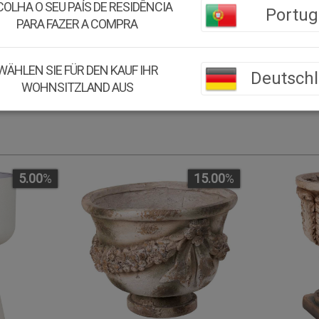
OLHA O SEU PAÍS DE RESIDÊNCIA
Portug
Color:
Multicolor
PARA FAZER A COMPRA
Material:
Magnesio (MGO
WÄHLEN SIE FÜR DEN KAUF IHR
Deutsch
WOHNSITZLAND AUS
5.00
%
15.00
%