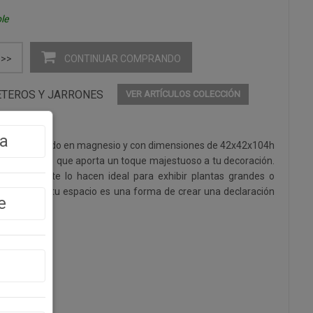
le
CONTINUAR COMPRANDO
>>
ETEROS Y JARRONES
VER ARTÍCULOS COLECCIÓN
a
ilar, fabricado en magnesio y con dimensiones de 42x42x104h
mpresionante que aporta un toque majestuoso a tu decoración.
o imponente lo hacen ideal para exhibir plantas grandes o
ero pilar en tu espacio es una forma de crear una declaración
e