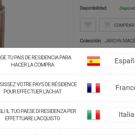
Disponibilidad:
Disponib
COMPRAR 
Colección:
JARDIN MAC
Descripción:
IGE TU PAIS DE RESIDENCIA PARA
Españ
Este macetero en forma de p
HACER LA COMPRA
centímetros, es una pieza i
Su diseño único y su tamañ
árboles. Colocar este macet
SISSEZ VOTRE PAYS DE RÉSIDENCE
Franc
de estilo audaz y natural.
POUR EFFECTUER L’ACHAT
Medidas:
42x42x104h cm
LI IL TUO PAESE DI RESIDENZA PER
Italia
Peso:
7.5Kg.
EFFETTUARE L’ACQUISTO
Montaje:
Viene montado