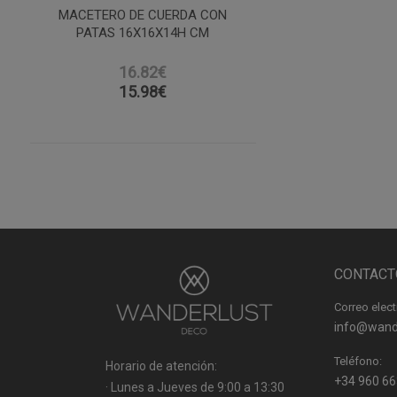
MACETERO DE CUERDA CON
PATAS 16X16X14H CM
16.82€
15.98
€
CONTACT
Correo elect
info@wand
Teléfono:
Horario de atención:
+34 960 66
· Lunes a Jueves de 9:00 a 13:30