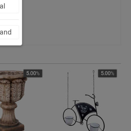
al
)
land
5.00
%
5.00
%