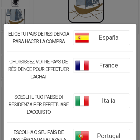
ELIGE TU PAIS DE RESIDENCIA
España
PARA HACER LA COMPRA
CHOISISSEZ VOTRE PAYS DE
France
RÉSIDENCE POUR EFFECTUER
L’ACHAT
SCEGLI IL TUO PAESE DI
MURAL DECORATIVO DE PARED
Italia
RESIDENZA PER EFFETTUARE
DE METAL 31,1X89,5X3,8
L’ACQUISTO
49.25€
46.79
€
ESCOLHA O SEU PAÍS DE
Portugal
RESIDÊNCIA PARA FAZER A