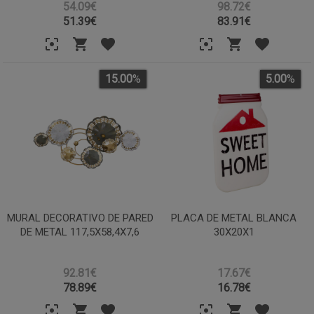
54.09€
98.72€
51.39
€
83.91
€
15.00
%
5.00
%
MURAL DECORATIVO DE PARED
PLACA DE METAL BLANCA
DE METAL 117,5X58,4X7,6
30X20X1
92.81€
17.67€
78.89
€
16.78
€