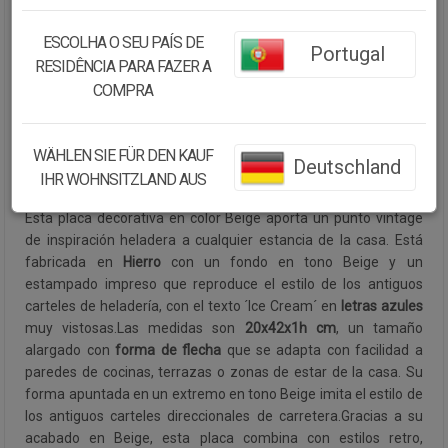
Cantidad:
ESCOLHA O SEU PAÍS DE
Portugal
RESIDÊNCIA PARA FAZER A
Disponibilidad:
Disponible
COMPRA
CONTINUAR COMPRANDO
WÄHLEN SIE FÜR DEN KAUF
Deutschland
IHR WOHNSITZLAND AUS
Descripción:
Esta placa decorativa en color Beige aporta un punto vintage
de inspiración heladera a cualquier estancia de la casa. Está
fabricada en
Hierro
con un fondo en tono Beige y un
estampado impreso que reproduce el estilo de los antiguos
carteles de heladería, con el texto ´Ice Cream´ en
letras azules
muy vistosas.Las medidas son
20x42x1h cm
, un tamaño
alargado con
forma de flecha
que se adapta con facilidad a
paredes de cocinas, terrazas o zonas de estar de la casa. Su
forma apuntada en un extremo en tono Beige imita el estilo de
los antiguos carteles direccionales de carretera.Gracias a su
acabado en Beige, esta placa combina con estilos retro,