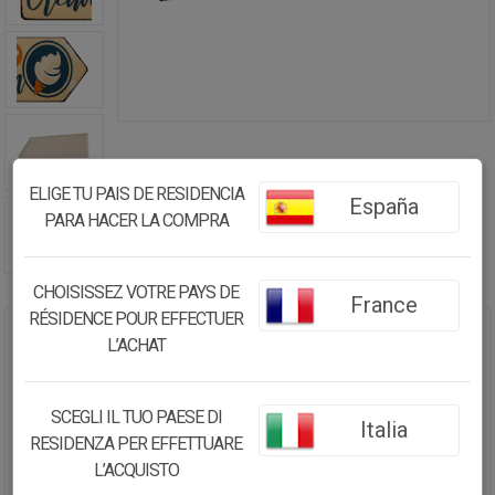
ELIGE TU PAIS DE RESIDENCIA
España
PARA HACER LA COMPRA
CHOISISSEZ VOTRE PAYS DE
France
RÉSIDENCE POUR EFFECTUER
L’ACHAT
PLACA DE METAL COLOR CREMA
20X42X1
SCEGLI IL TUO PAESE DI
15.13€
Italia
RESIDENZA PER EFFETTUARE
14.37
€
L’ACQUISTO