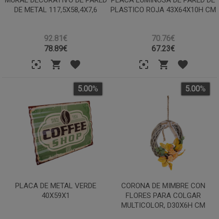
DE METAL 117,5X58,4X7,6
PLASTICO ROJA 43X64X10H CM
92.81€
70.76€
78.89
€
67.23
€
5.00
%
5.00
%
PLACA DE METAL VERDE
CORONA DE MIMBRE CON
40X59X1
FLORES PARA COLGAR
MULTICOLOR, D30X6H CM