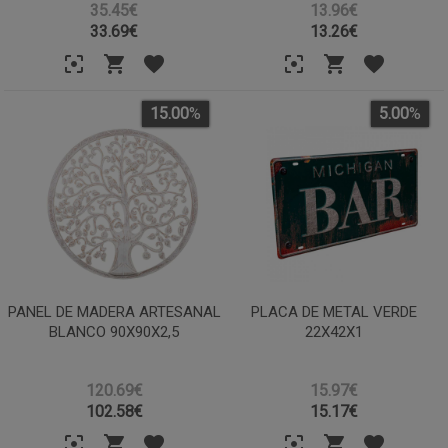
35.45€
13.96€
33.69
€
13.26
€
15.00
%
5.00
%
PANEL DE MADERA ARTESANAL
PLACA DE METAL VERDE
BLANCO 90X90X2,5
22X42X1
120.69€
15.97€
102.58
€
15.17
€