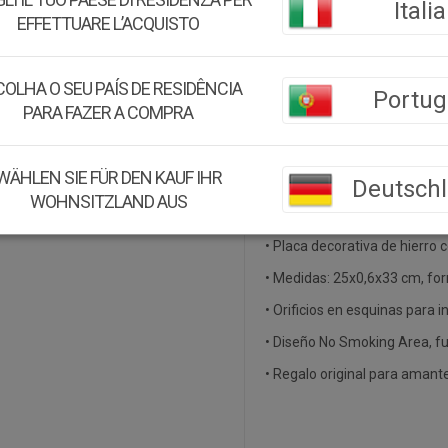
Italia
Medidas:
25x0,6x33h cm
EFFETTUARE L’ACQUISTO
Peso:
0.31Kg.
OLHA O SEU PAÍS DE RESIDÊNCIA
Montaje:
Viene montado
Portug
PARA FAZER A COMPRA
Color:
Naranja
Material:
Hierro
WÄHLEN SIE FÜR DEN KAUF IHR
Deutsch
WOHNSITZLAND AUS
Acerca de este producto:
• Placa decorativa de hierro 
• Medidas: 25x0,6x33 cm, form
• Orificios en esquinas para i
• Diseño No Smoking Area, fu
• Regalo original para amante