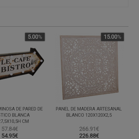
5.00
%
15.00
%
INOSA DE PARED DE
PANEL DE MADERA ARTESANAL
STICO BLANCA
BLANCO 120X120X2,5
27,5X10,5H CM
57.84€
266.91€
54.95
€
226.88
€