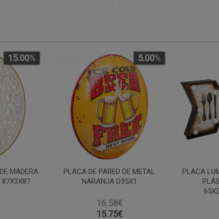
15.00
%
5.00
%
 DE MADERA
PLACA DE PARED DE METAL
PLACA LUM
 87X3X87
NARANJA D35X1
PLÁ
65X
€
16.58€
€
15.75
€