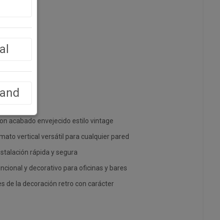
al
land
con acabado envejecido estilo vintage
ato vertical versátil para cualquier pared
nstalación rápida y segura
ncional y decorativo para oficinas y bares
s de la decoración retro con carácter