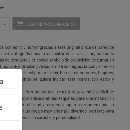
le
CONTINUAR COMPRANDO
>>
os con estilo y humor gracias a esta original placa de pared de
estilo vintage. Fabricada en
hierro
de alta calidad, su fondo
s de desgaste y el icónico símbolo de prohibición de fumar en
el texto «No Smoking Area» en letras negras, la convierten en
y decorativa. Ideal para oficinas, bares, restaurantes, hogares,
r espacio donde se quiera indicar esta norma con estilo y
a
,6x33 cm
, su formato vertical resulta muy versátil y fácil de
 puerta. Incluye orificios en las esquinas para una instalación
antiza una durabilidad y resistencia óptimas, manteniendo su
e
s. Es también un regalo muy original y divertido, perfecto para
lles decorativos con carácter y personalidad.