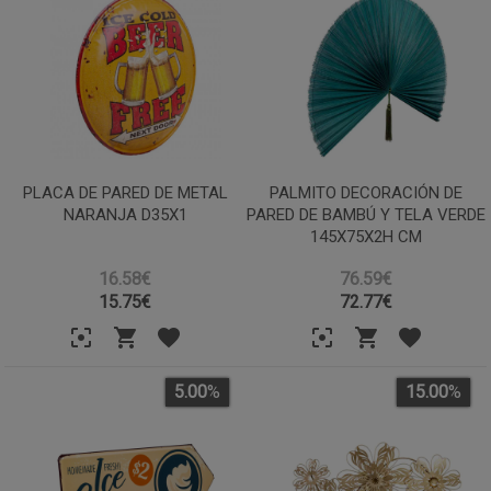
PLACA DE PARED DE METAL
PALMITO DECORACIÓN DE
NARANJA D35X1
PARED DE BAMBÚ Y TELA VERDE
145X75X2H CM
16.58€
76.59€
15.75
€
72.77
€
5.00
%
15.00
%