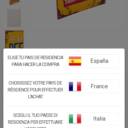
ELIGE TU PAIS DE RESIDENCIA
España
PARA HACER LA COMPRA
CHOISISSEZ VOTRE PAYS DE
France
RÉSIDENCE POUR EFFECTUER
PLACA DE PARED DE METAL
NARANJA 25X0,6X33
L’ACHAT
16.70€
SCEGLI IL TUO PAESE DI
Italia
15.86
€
RESIDENZA PER EFFETTUARE