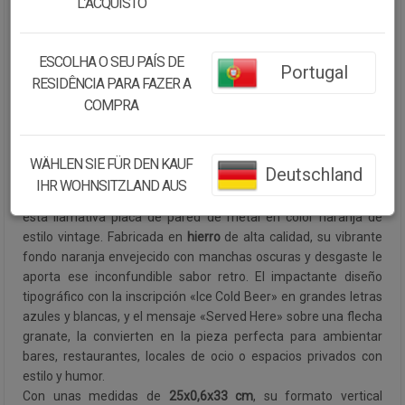
L’ACQUISTO
Cantidad:
ESCOLHA O SEU PAÍS DE
Portugal
Disponibilidad:
Disponible
RESIDÊNCIA PARA FAZER A
COMPRA
CONTINUAR COMPRANDO
WÄHLEN SIE FÜR DEN KAUF
Deutschland
Descripción:
IHR WOHNSITZLAND AUS
Convierte cualquier espacio en un auténtico bar americano con
esta llamativa placa de pared de metal en color naranja de
estilo vintage. Fabricada en
hierro
de alta calidad, su vibrante
fondo naranja envejecido con manchas oscuras y desgaste le
aporta ese inconfundible sabor retro. El impactante diseño
tipográfico con la inscripción «Ice Cold Beer» en grandes letras
azules y blancas, y el mensaje «Served Here» sobre una flecha
granate, la convierten en la pieza perfecta para ambientar
bares, restaurantes, locales de ocio o espacios privados con
estilo y humor.
Con unas medidas de
25x0,6x33 cm
, su formato vertical