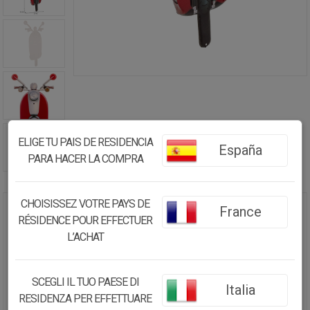
ELIGE TU PAIS DE RESIDENCIA
España
PARA HACER LA COMPRA
CHOISISSEZ VOTRE PAYS DE
France
PLACA DE PARED DE METAL ROJA
RÉSIDENCE POUR EFFECTUER
27X0,6X50
L’ACHAT
19.72€
SCEGLI IL TUO PAESE DI
18.74
€
Italia
RESIDENZA PER EFFETTUARE