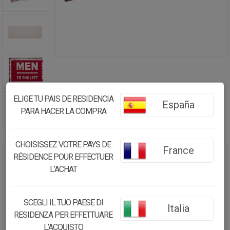
ELIGE TU PAIS DE RESIDENCIA
España
PARA HACER LA COMPRA
CHOISISSEZ VOTRE PAYS DE
France
RÉSIDENCE POUR EFFECTUER
PLACA DE PARED DE METAL ROJA
L’ACHAT
36X0,6X13
12.95€
SCEGLI IL TUO PAESE DI
Italia
12.31
€
RESIDENZA PER EFFETTUARE
L’ACQUISTO