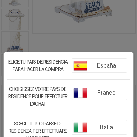
ELIGE TU PAIS DE RESIDENCIA
España
PARA HACER LA COMPRA
CHOISISSEZ VOTRE PAYS DE
France
RÉSIDENCE POUR EFFECTUER
PORTAVELAS COLGANTE DE
MADERA BLANCO 11X11X25H CM
L’ACHAT
16.53€
SCEGLI IL TUO PAESE DI
Italia
15.71
€
RESIDENZA PER EFFETTUARE