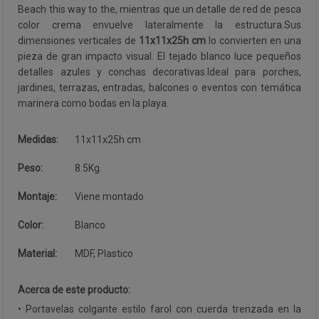
Beach this way to the, mientras que un detalle de red de pesca
color crema envuelve lateralmente la estructura.Sus
dimensiones verticales de
11x11x25h cm
lo convierten en una
pieza de gran impacto visual. El tejado blanco luce pequeños
detalles azules y conchas decorativas.Ideal para porches,
jardines, terrazas, entradas, balcones o eventos con temática
marinera como bodas en la playa.
Medidas:
11x11x25h cm
Peso:
8.5Kg.
Montaje:
Viene montado
Color:
Blanco
Material:
MDF, Plastico
Acerca de este producto:
• Portavelas colgante estilo farol con cuerda trenzada en la