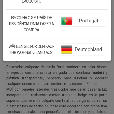
L’ACQUISTO
Cantidad:
ESCOLHA O SEU PAÍS DE
Portugal
Disponibilidad:
Disponible
RESIDÊNCIA PARA FAZER A
COMPRA
CONTINUAR COMPRANDO
WÄHLEN SIE FÜR DEN KAUF
Colección:
MARINA
Deutschland
VER ARTÍCULOS COLECCIÓN
IHR WOHNSITZLAND AUS
Descripción:
Portavelas colgante de estilo farol marinero en color blanco
envejecido con una silueta alargada que combina
madera
y
plástico
transparente, pensado para iluminar y decorar
cualquier rincón con un aire costero muy especial. Fabricado en
MDF
con paneles laterales traslúcidos que dejan pasar la luz,
incorpora una resistente cuerda trenzada beige en la parte
superior que permite colgarlo con facilidad de ganchos, ramas
o estructuras de techo. Su base está decorada con arena fina,
conchas naturales, una pequeña estrella de mar y un letrero