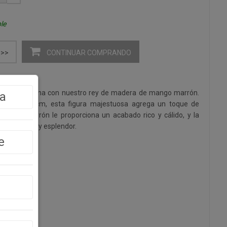
le
CONTINUAR COMPRANDO
>>
eal de la reina con nuestro rey de madera de mango marrón.
a
15.5x40h cm, esta figura majestuosa agrega un toque de
 mango marrón le proporciona un acabado rico y cálido, y la
de autoridad y esplendor.
e