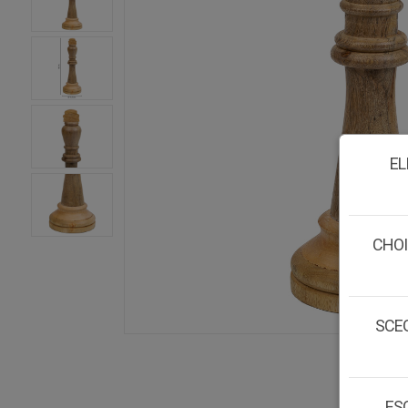
EL
CHOI
SCEG
ESC