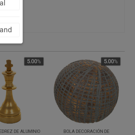
al
go
land
5.00
%
5.00
%
EDREZ DE ALUMINIO
BOLA DECORACIÓN DE