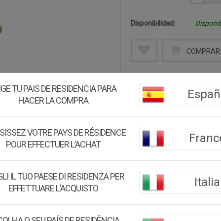
Disponibilidad:
Disponib
COMPRAR 
Descripción:
IGE TU PAIS DE RESIDENCIA PARA
Complementa la presencia r
Españ
HACER LA COMPRA
Con unas dimensiones de D
nobleza a tu decoración. El
figura del rey aporta un aire 
SISSEZ VOTRE PAYS DE RÉSIDENCE
Franc
POUR EFFECTUER L’ACHAT
Medidas:
D15,5x40h cm
Peso:
1Kg.
LI IL TUO PAESE DI RESIDENZA PER
Italia
EFFETTUARE L’ACQUISTO
Montaje:
Viene montado
Color:
Marrón
OLHA O SEU PAÍS DE RESIDÊNCIA