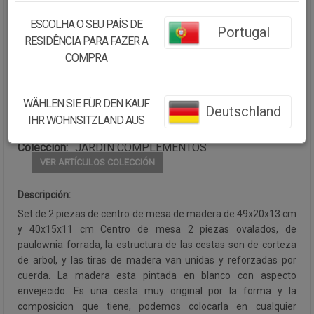
ESCOLHA O SEU PAÍS DE
Portugal
Cantidad:
RESIDÊNCIA PARA FAZER A
COMPRA
Disponibilidad:
Disponible
WÄHLEN SIE FÜR DEN KAUF
Deutschland
CONTINUAR COMPRANDO
IHR WOHNSITZLAND AUS
Colección:
JARDIN COMPLEMENTOS
VER ARTÍCULOS COLECCIÓN
Descripción:
Set de 2 piezas de centro de mesa de madera de 49x20x13 cm
y 40x15x11 cm Centro de mesa 2 piezas ovalados, de
paulownia forrada, la estructura de las cestas son de corteza
de arbol, y las tiras de madera van unidas y reforzadas por
cuerda. La madera esta pintada en blanco con aspecto
envejecido. Es una cesta muy original por la forma y la
composicion que tiene, podemos colocarla en cualquier