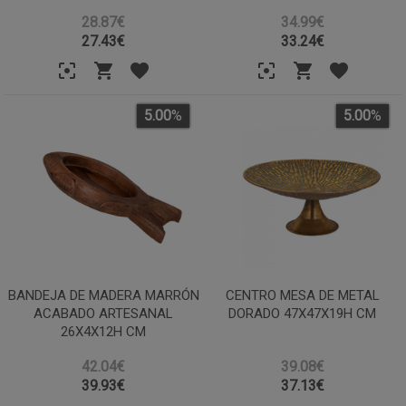
28.87€
34.99€
27.43
€
33.24
€
5.00
%
5.00
%
BANDEJA DE MADERA MARRÓN
CENTRO MESA DE METAL
ACABADO ARTESANAL
DORADO 47X47X19H CM
26X4X12H CM
42.04€
39.08€
39.93
€
37.13
€