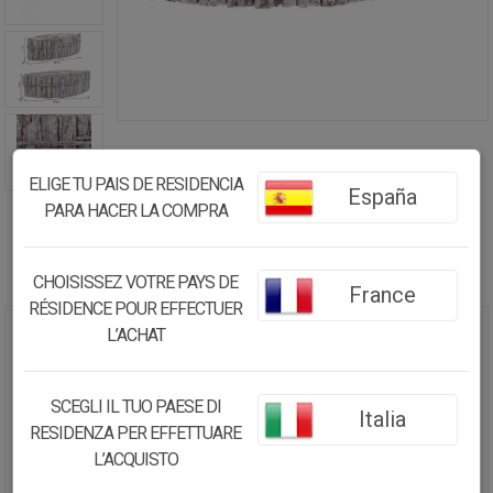
ELIGE TU PAIS DE RESIDENCIA
España
PARA HACER LA COMPRA
CHOISISSEZ VOTRE PAYS DE
France
RÉSIDENCE POUR EFFECTUER
L’ACHAT
SET 2 CENTROS DE MESA DE
MADERA MARRÓN 49X20X13H
CM
SCEGLI IL TUO PAESE DI
Italia
RESIDENZA PER EFFETTUARE
18.03€
L’ACQUISTO
17.13
€