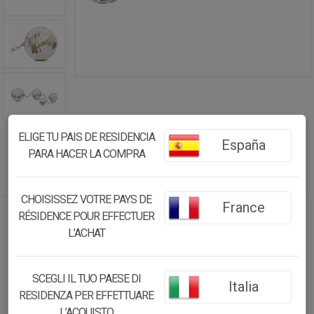
ELIGE TU PAIS DE RESIDENCIA
España
PARA HACER LA COMPRA
CHOISISSEZ VOTRE PAYS DE
France
RÉSIDENCE POUR EFFECTUER
SET DE 4 JARRONES DE METAL
L’ACHAT
BLANCOS 55X12X13 CM
46.34€
SCEGLI IL TUO PAESE DI
Italia
44.03
€
RESIDENZA PER EFFETTUARE
L’ACQUISTO