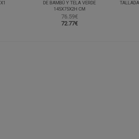
8X1
DE BAMBÚ Y TELA VERDE
TALLADA
145X75X2H CM
76.59€
72.77
€