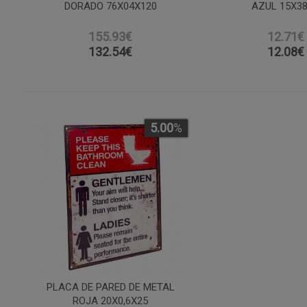
DORADO 76X04X120
AZUL 15X3
155.93€
12.71€
132.54
€
12.08
€
5.00
%
PLACA DE PARED DE METAL
ROJA 20X0,6X25