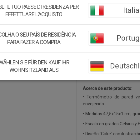
LI IL TUO PAESE DI RESIDENZA PER
especial.
Italia
EFFETTUARE L’ACQUISTO
Medidas:
47,5x15x1h cm
OLHA O SEU PAÍS DE RESIDÊNCIA
Peso:
0.31Kg.
Portug
PARA FAZER A COMPRA
Montaje:
Viene montado
Color:
Multicolor
WÄHLEN SIE FÜR DEN KAUF IHR
Deutsch
WOHNSITZLAND AUS
Material:
Hierro
Acerca de este producto:
• Termómetro de pared vi
envejecido
• Medidas 47,5x15x1 cm, gra
• Escala en grados Celsius y 
• Diseño ´Cake´ con ilustraci