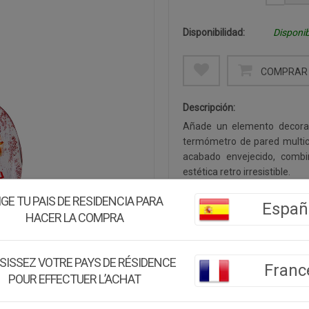
Disponibilidad:
Disponib
COMPRAR 
Descripción:
Añade un elemento decorati
termómetro de pared multico
acabado envejecido, combi
estética retro irresistible.
Sus medidas de
47
,
5x15x
IGE TU PAIS DE RESIDENCIA PARA
presencia visual, perfecto
Españ
HACER LA COMPRA
cuchara gigante con fondo m
la ilustración de tres cupca
ideal para cocinas, pastelerí
SISSEZ VOTRE PAYS DE RÉSIDENCE
El termómetro incluye esca
Franc
POUR EFFECTUER L’ACHAT
intuitiva. La estructura en 
acabado artístico multicolo
gracias al orificio de sujeció