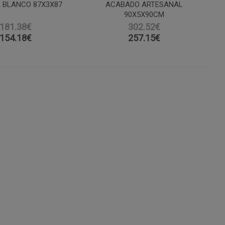
 BLANCO 87X3X87
ACABADO ARTESANAL
90X5X90CM
181.38€
302.52€
154.18
€
257.15
€