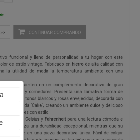
le
CONTINUAR COMPRANDO
>>
vo funcional y lleno de personalidad a tu hogar con este
lor de estilo vintage. Fabricado en
hierro
de alta calidad con
na la utilidad de medir la temperatura ambiente con una
1 cm
lo convierten en un complemento decorativo de gran
 para cocinas y comedores. Presenta una llamativa forma de
a
ulticolor en tonos blancos y rosas envejecidos, decorada con
kes y la leyenda ´Cake´, creando un ambiente dulce y delicioso
as o comedores con estilo.
la en grados
Celsius
y
Fahrenheit
para una lectura cómoda e
e
hierro garantiza una durabilidad excepcional, mientras que su
r lo convierte en una pieza decorativa única. Fácil de colgar
n integrado en la parte superior, es también un regalo original y