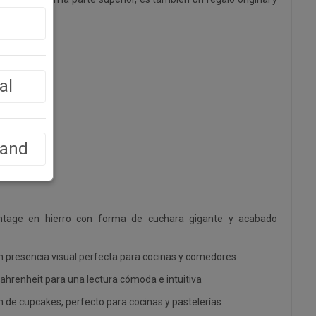
al
land
ntage en hierro con forma de cuchara gigante y acabado
n presencia visual perfecta para cocinas y comedores
Fahrenheit para una lectura cómoda e intuitiva
ón de cupcakes, perfecto para cocinas y pastelerías