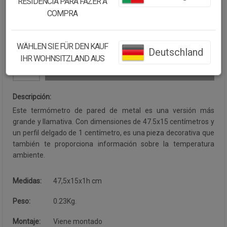
RESIDÊNCIA PARA FAZER A
Cantidad:
COMPRA
Disponibilidad:
Disponible
WÄHLEN SIE FÜR DEN KAUF
Deutschland
IHR WOHNSITZLAND AUS
CONTINUAR COMPRANDO
Descripción:
Este termómetro de pared de metal es una versión más
grande y llamativa. Con dimensiones de 47.5x15 centímetros y
un perfil delgado de 1 centímetro, es una pieza decorativa que
también te proporciona información sobre la temperatura
ambiente.
Medidas:
47,5x15x1h cm
Peso:
0.23Kg.
Montaje:
Viene montado