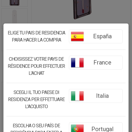
ELIGE TU PAIS DE RESIDENCIA
España
PARA HACER LA COMPRA
CHOISISSEZ VOTRE PAYS DE
France
RÉSIDENCE POUR EFFECTUER
L’ACHAT
SCEGLI IL TUO PAESE DI
TERMOMETRO DE PARED DE
Italia
METAL NEGRO 47,5X15X1
RESIDENZA PER EFFETTUARE
L’ACQUISTO
25.05€
23.80
€
ESCOLHA O SEU PAÍS DE
Portugal