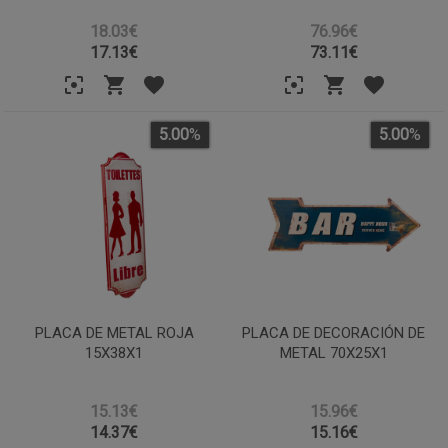
18.03€
76.96€
17.13
€
73.11
€
5.00
%
5.00
%
PLACA DE METAL ROJA
PLACA DE DECORACIÓN DE
15X38X1
METAL 70X25X1
15.13€
15.96€
14.37
€
15.16
€