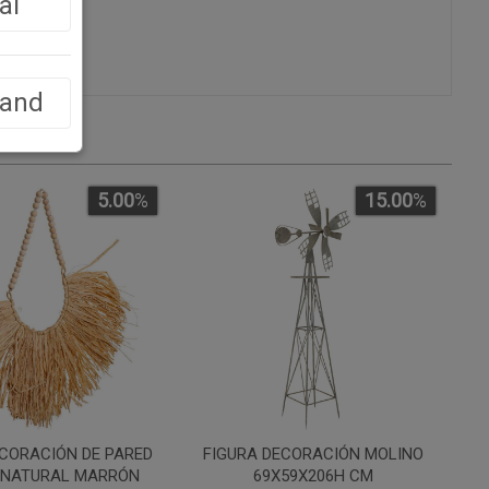
al
land
5.00
%
15.00
%
CORACIÓN DE PARED
FIGURA DECORACIÓN MOLINO
A NATURAL MARRÓN
69X59X206H CM