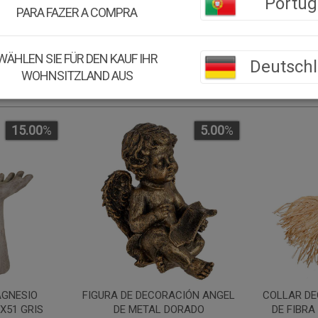
Portug
PARA FAZER A COMPRA
WÄHLEN SIE FÜR DEN KAUF IHR
Deutsch
WOHNSITZLAND AUS
15.00
%
5.00
%
GNESIO
FIGURA DE DECORACIÓN ANGEL
COLLAR DE
X51 GRIS
DE METAL DORADO
DE FIBR