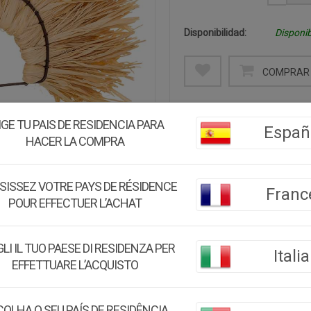
Disponibilidad:
Disponib
COMPRAR 
Descripción:
IGE TU PAIS DE RESIDENCIA PARA
Esta figura decorativa de 
Españ
HACER LA COMPRA
mide 40x02x34.5h cm. Su dis
destacado en cualquier rincó
agregar un toque de autentici
SISSEZ VOTRE PAYS DE RÉSIDENCE
Franc
POUR EFFECTUER L’ACHAT
Medidas:
40x02x34.5h c
Peso:
0.27Kg.
LI IL TUO PAESE DI RESIDENZA PER
Italia
EFFETTUARE L’ACQUISTO
Montaje:
Viene montado
Color:
Marrón
OLHA O SEU PAÍS DE RESIDÊNCIA