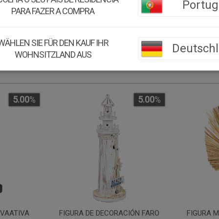
Portug
Material:
Hierba
PARA FAZER A COMPRA
WÄHLEN SIE FÜR DEN KAUF IHR
Deutsch
WOHNSITZLAND AUS
5.00
%
5.00
%
IVAATIVA
FIGURA DE DECORACIÓN FARO
FIGURA 