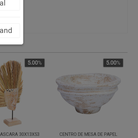
al
land
5.00
%
5.00
%
MASCARA 30X13X53
CENTRO DE MESA DE PAPEL