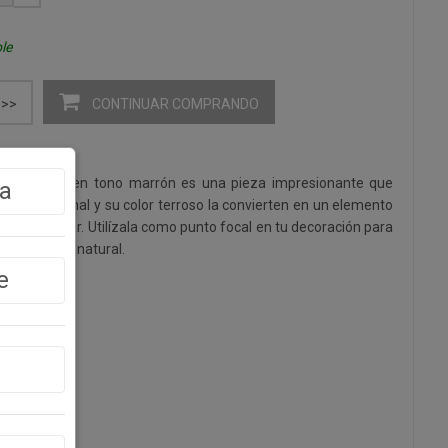
le
CONTINUAR COMPRANDO
>>
fibra natural en tono marrón es una pieza impresionante que
a
eño artesanal y su color terroso la convierten en un elemento
n de tu hogar. Utilízala como punto focal en tu decoración para
dad y estilo natural.
e
m